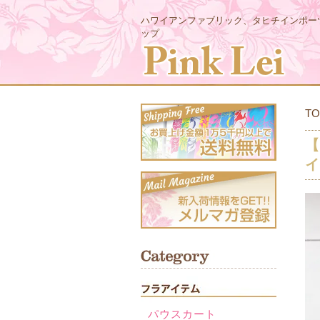
ハワイアンファブリック、タヒチインポー
ップ
TO
【
イ
パウスカート