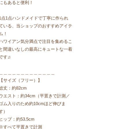
にもあると便利！
1点1点ハンドメイドで丁寧に作られ
ている、当ショップのおすすめアイテ
ム！
ハワイアン気分満点で注目を集めるこ
と間違いなしの最高にキュートな一着
です♫
＿＿＿＿＿＿＿＿＿＿＿＿＿
【サイズ（フリー）】
総丈：約82cm
ウエスト：約34cm（平置きで計測／
ゴム入りのため約10cmほど伸びま
す）
ヒップ：約53.5cm
※すべて平置きで計測