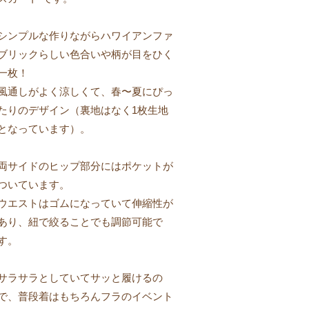
シンプルな作りながらハワイアンファ
ブリックらしい色合いや柄が目をひく
一枚！
風通しがよく涼しくて、春〜夏にぴっ
たりのデザイン（裏地はなく1枚生地
となっています）。
両サイドのヒップ部分にはポケットが
ついています。
ウエストはゴムになっていて伸縮性が
あり、紐で絞ることでも調節可能で
す。
サラサラとしていてサッと履けるの
で、普段着はもちろんフラのイベント