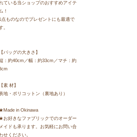
れている当ショップのおすすめアイテ
ム！
1点ものなのでプレゼントにも最適で
す。
【バッグの大きさ】
縦：約40cm／幅：約33cm／マチ：約
8cm
【素 材】
表地・ポリコットン（裏地あり）
★Made in Okinawa
★お好きなファブリックでのオーダー
メイドも承ります。お気軽にお問い合
わせください。