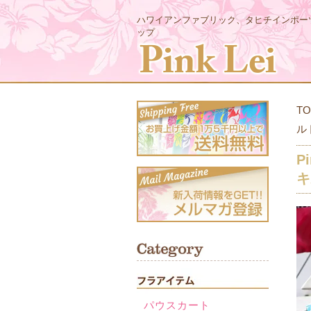
ハワイアンファブリック、タヒチインポー
ップ
TO
ル
P
キ
パウスカート