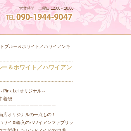
ョ
営業時間 土曜日 12:00～18:00
 ライトブルー＆ホワイト／ハワイアンキ
トブルー＆ホワイト／ハワイアン
～Pink Lei オリジナル～
巾着袋
￣￣￣￣￣￣￣￣￣￣￣￣￣
当店オリジナルの一点もの！
ハワイ直輸入のハワイアンファブリッ
クで製作したハンドメイドの”巾着