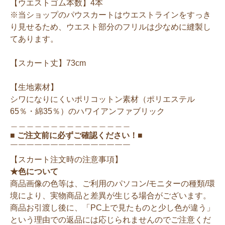
【ウエストゴム本数】4本
※当ショップのパウスカートはウエストラインをすっき
り見せるため、ウエスト部分のフリルは少なめに縫製し
てあります。
【スカート丈】73cm
【生地素材】
シワになりにくいポリコットン素材（ポリエステル
65％・綿35％）のハワイアンファブリック
＿＿＿＿＿＿＿＿＿＿＿＿＿＿＿
■ ご注文前に必ずご確認ください！■
￣￣￣￣￣￣￣￣￣￣￣￣￣￣￣
【スカート注文時の注意事項】
★色について
商品画像の色等は、ご利用のパソコン/モニターの種類/環
境により、実物商品と差異が生じる場合がございます。
商品お引渡し後に、「PC上で見たものと少し色が違う」
という理由での返品には応じられませんのでご注意くだ