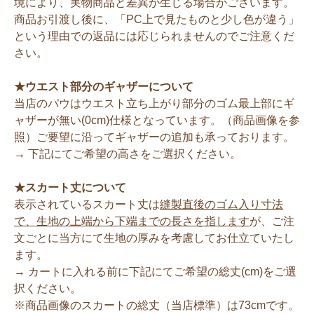
境により、実物商品と差異が生じる場合がございます。
商品お引渡し後に、「PC上で見たものと少し色が違う」
という理由での返品には応じられませんのでご注意くだ
さい。
★ウエスト部分のギャザーについて
当店のパウはウエスト立ち上がり部分のゴム最上部にギ
ャザーが無い(0cm)仕様となっています。（商品画像を参
照）ご要望に沿ってギャザーの追加も承っております。
→ 下記にてご希望の高さをご選択ください。
★スカート丈について
表示されているスカート丈は
縫製直後のゴム入り寸法
で、生地の上端から下端までの長さを指します
が、ご注
文ごとに当方にて生地の厚みを考慮してお仕立ていたし
ます。
→ カートに入れる前に下記にてご希望の総丈(cm)をご選
択ください。
※商品画像のスカートの総丈（当店標準）は73cmです。