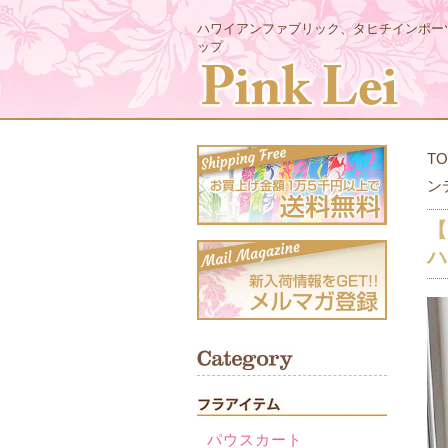
ハワイアンファブリック、タヒチインポー
ップ
TO
ン
【
ハ
パウスカート