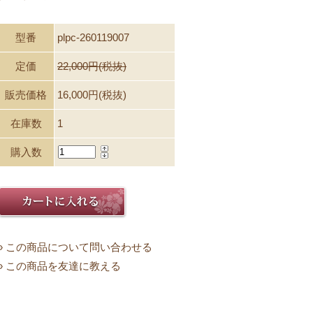
型番
plpc-260119007
定価
22,000円(税抜)
販売価格
16,000円(税抜)
在庫数
1
購入数
» この商品について問い合わせる
» この商品を友達に教える