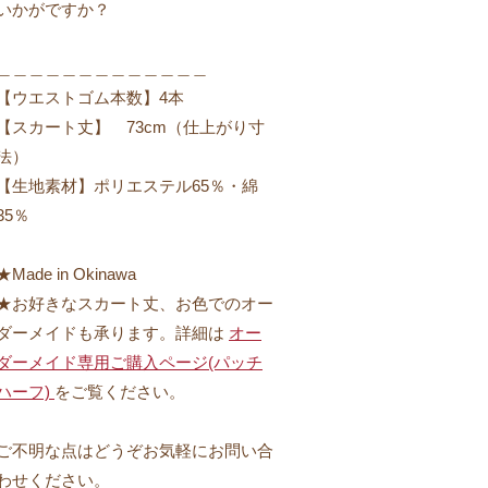
いかがですか？
＿＿＿＿＿＿＿＿＿＿＿＿＿
【ウエストゴム本数】4本
【スカート丈】 73cm（仕上がり寸
法）
【生地素材】ポリエステル65％・綿
35％
★Made in Okinawa
★お好きなスカート丈、お色でのオー
ダーメイドも承ります。詳細は
オー
ダーメイド専用ご購入ページ(パッチ
ハーフ)
をご覧ください。
ご不明な点はどうぞお気軽にお問い合
わせください。